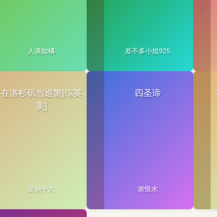
人谈如橘
差不多小姐925
在洛杉矶当巡警[综英
四圣谛
美]
星桐十六
谢恨水