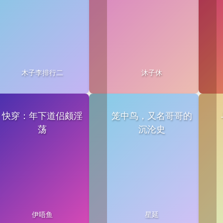
木子李排行二
沐子休
快穿：年下道侣颇淫
笼中鸟，又名哥哥的
荡
沉沦史
伊唔鱼
星延