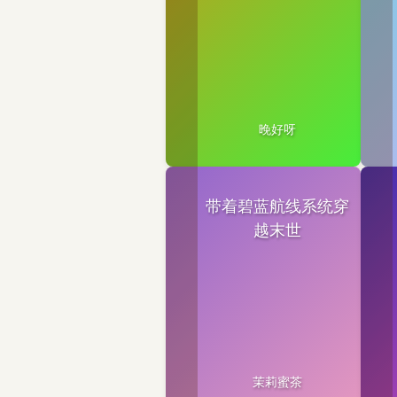
晚好呀
带着碧蓝航线系统穿
越末世
茉莉蜜茶