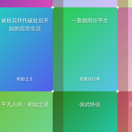
被校花拜托破处后开
一蓑烟雨任平生
始的后宫生活
暗影之主
老夏说往事
平凡人间：初始之灵
张武特佳