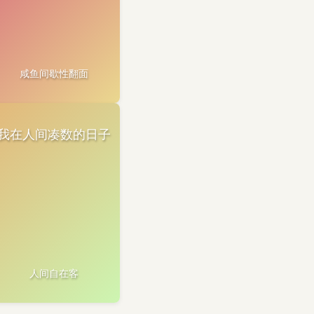
咸鱼间歇性翻面
我在人间凑数的日子
人间自在客