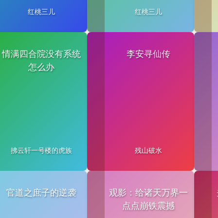
红桃三儿
红桃三儿
情满四合院没有系统
李安寻仙传
怎么办
拂云轩一号楼的虎族
残山破水
官道之庶子的逆袭
观影：给诸天万界一
点点崩铁震撼