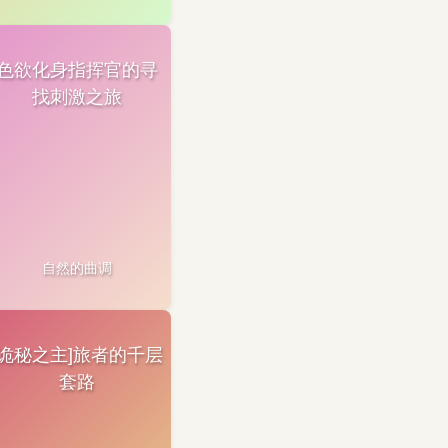
色欲化身指挥官的寻
找刺激之旅
自然的曲调
[诡秘之主]旅者的千层
套路