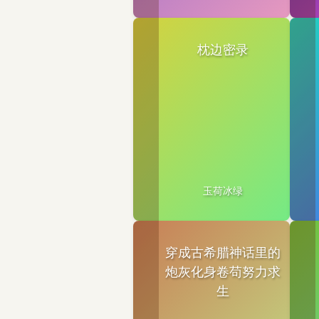
枕边密录
玉荷冰绿
穿成古希腊神话里的
炮灰化身卷苟努力求
生