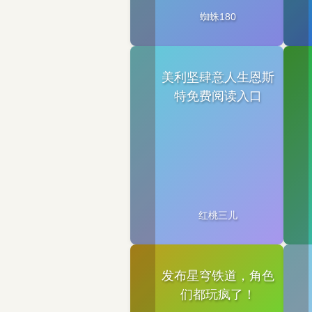
蜘蛛180
美利坚肆意人生恩斯
特免费阅读入口
红桃三儿
发布星穹铁道，角色
们都玩疯了！