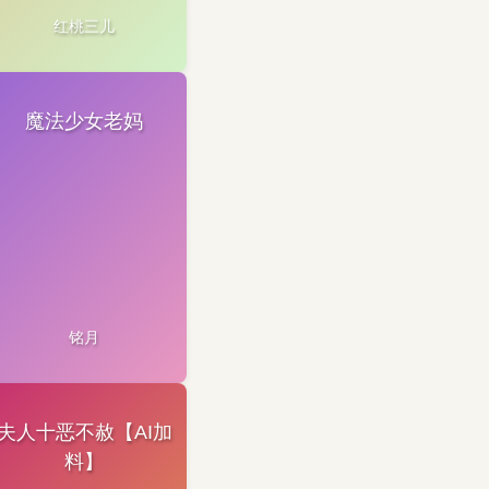
红桃三儿
魔法少女老妈
铭月
夫人十恶不赦【AI加
料】