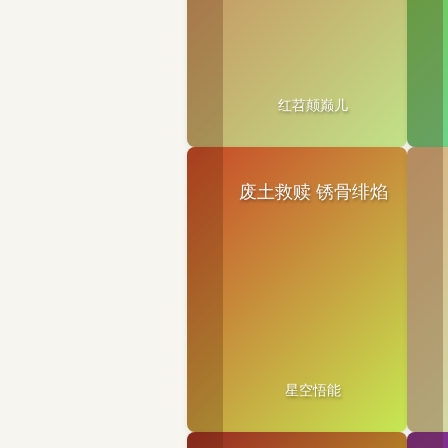
红苕颠巅儿
废土救赎 锈骨绯焰
星空悟能