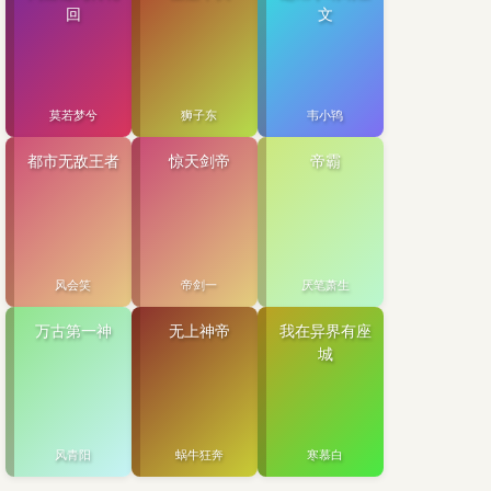
回
文
莫若梦兮
狮子东
韦小鸨
都市无敌王者
惊天剑帝
帝霸
风会笑
帝剑一
厌笔萧生
万古第一神
无上神帝
我在异界有座
城
风青阳
蜗牛狂奔
寒慕白