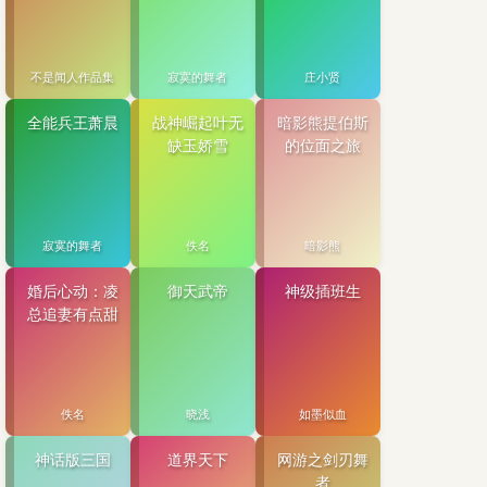
不是闻人作品集
寂寞的舞者
庄小贤
全能兵王萧晨
战神崛起叶无
暗影熊提伯斯
缺玉娇雪
的位面之旅
寂寞的舞者
佚名
暗影熊
婚后心动：凌
御天武帝
神级插班生
总追妻有点甜
佚名
晓浅
如墨似血
神话版三国
道界天下
网游之剑刃舞
者