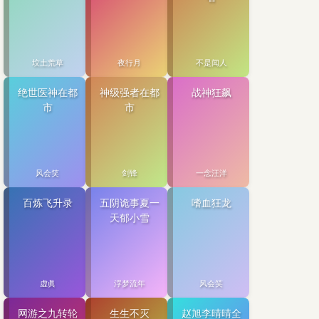
坟土荒草
夜行月
不是闻人
绝世医神在都
神级强者在都
战神狂飙
市
市
风会笑
剑锋
一念汪洋
百炼飞升录
五阴诡事夏一
嗜血狂龙
天郁小雪
虚眞
浮梦流年
风会笑
网游之九转轮
生生不灭
赵旭李晴晴全