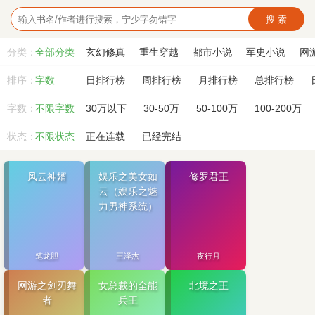
搜 索
分类：
全部分类
玄幻修真
重生穿越
都市小说
军史小说
网
排序：
字数
日排行榜
周排行榜
月排行榜
总排行榜
字数：
不限字数
30万以下
30-50万
50-100万
100-200万
状态：
不限状态
正在连载
已经完结
风云神婿
娱乐之美女如
修罗君王
云（娱乐之魅
力男神系统）
笔龙胆
王泽杰
夜行月
网游之剑刃舞
女总裁的全能
北境之王
者
兵王