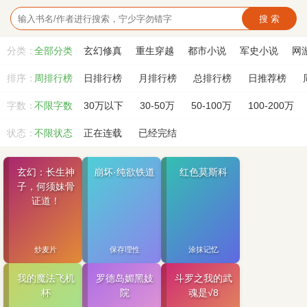
搜 索
分类：
全部分类
玄幻修真
重生穿越
都市小说
军史小说
网
排序：
周排行榜
日排行榜
月排行榜
总排行榜
日推荐榜
字数：
不限字数
30万以下
30-50万
50-100万
100-200万
状态：
不限状态
正在连载
已经完结
玄幻：长生神
崩坏·纯欲铁道
红色莫斯科
子，何须妹骨
证道！
炒麦片
保存理性
涂抹记忆
我的魔法飞机
罗德岛媚黑妓
斗罗之我的武
杯
院
魂是√8