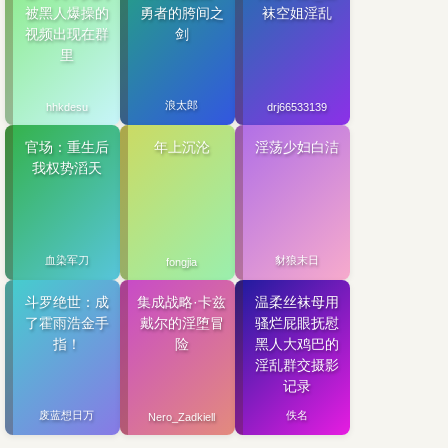
被黑人爆操的
勇者的胯间之
袜空姐淫乱
视频出现在群
剑
里
浪太郎
hhkdesu
drj66533139
官场：重生后
年上沉沦
淫荡少妇白洁
我权势滔天
血染军刀
豺狼末日
fongjia
斗罗绝世：成
集成战略·卡兹
温柔丝袜母用
了霍雨浩金手
戴尔的淫堕冒
骚烂屁眼抚慰
指！
险
黑人大鸡巴的
淫乱群交摄影
记录
废蓝想日万
佚名
Nero_Zadkiell