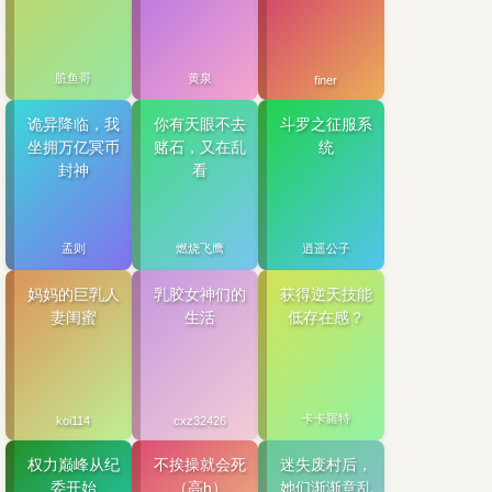
脏鱼哥
黄泉
finer
诡异降临，我
你有天眼不去
斗罗之征服系
坐拥万亿冥币
赌石，又在乱
统
封神
看
孟则
燃烧飞鹰
逍遥公子
妈妈的巨乳人
乳胶女神们的
获得逆天技能
妻闺蜜
生活
低存在感？
卡卡羅特
koi114
cxz32426
权力巅峰从纪
不挨操就会死
迷失废村后，
委开始
（高h）
她们渐渐意乱