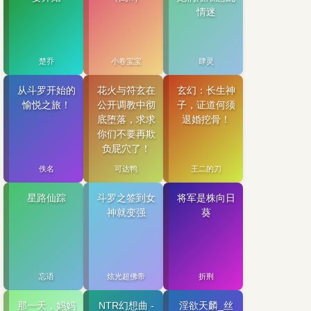
情迷
楚乔
小卷宝宝
肆灵
从斗罗开始的
花火与符玄在
玄幻：长生神
愉悦之旅！
公开调教中彻
子，证道何须
底堕落，求求
退婚挖骨！
你们不要再欺
负屁穴了！
佚名
可达鸭
王二的刀
星路仙踪
斗罗之签到女
将军是株向日
神就变强
葵
忘语
炫光超佛帝
折荆
那一天，妈妈
NTR幻想曲 -
淫欲天麟_丝