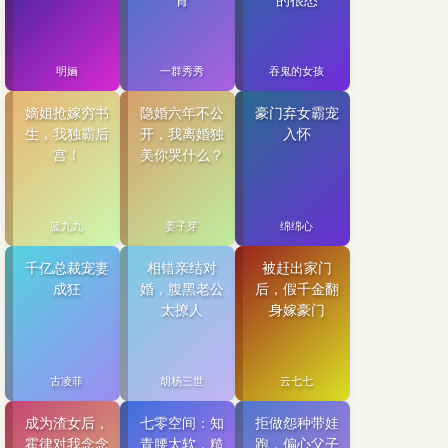
骨
的很怂
明婳
一群秀秀
吞鬼的女孩
嫡姐抢嫁穷书
隐婚六年不公
豪门弃女霸宠
生，我独霸后
开，我离婚独
入怀
宫！
美你哭什么？
蓝九九
姜子芽
绵绵心
千亿总裁宠妻
相错亲结对
被赶出家门
成狂
婚，腹黑老公
后，假千金翻
太撩人
身嫁豪门
古凌菲
胡杨三世
云七七
成为渣女后，
七零空间：知
拒做怨种带娃
霍律对我念念
青腰太软，糙
跑，偏心父子