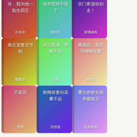
传，我为他一
陆爷把持不住
宗门希望你别
胎生四宝
了
走！
白生米
兔旺旺
玻璃咸鱼
寒总宠妻无节
月沉星海，梦
离婚后，霸总
制
醒不见
哭唧唧追妻
暖暖茶
也曾
水木生
不贰臣
财阀前妻你高
重生娇娇女驯
攀不起
养摄政王
西酒
苏惊蛰
生花妙笔