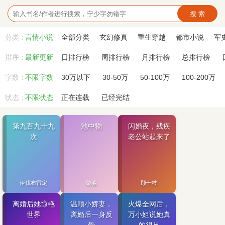
搜 索
分类：
言情小说
全部分类
玄幻修真
重生穿越
都市小说
军
排序：
最新更新
日排行榜
周排行榜
月排行榜
总排行榜
字数：
不限字数
30万以下
30-50万
50-100万
100-200万
状态：
不限状态
正在连载
已经完结
第九百九十九
池中物
闪婚夜，残疾
次
老公站起来了
伊伐布雷定
柒淼
顾十枝
离婚后她惊艳
温顺小娇妻，
火爆全网后，
世界
离婚后一身反
万小姐说她真