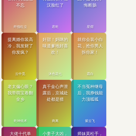
不忘
汉脸红了
悔断肠
纤指红尘
君乾
星熠
提离婚你装高
好甜！妈咪的
就你会装小白
冷，我发财了
味道爹地好喜
花，抢你男人
你发疯？
欢！
拆你家！
云中觅
沐色花七
霜白
老太偏心眼？
真千金心声泄
不当冤种继母
我带萌宝卷翻
露后，京城处
后，我挣钱能
全乡
处都是猹
力顶呱呱
乾坤炫术
商离
紫云飞
大佬十代单
小妻子太凶，
师妹莫松手，